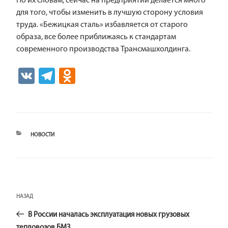
По их словам, сейчас на предприятии делается много
для того, чтобы изменить в лучшую сторону условия
труда. «Бежицкая сталь» избавляется от старого
образа, все более приближаясь к стандартам
современного производства Трансмашхолдинга.
V
Te
O
K
le
d
gr
n
a
o
РУБРИКИ
НОВОСТИ
m
kl
as
sn
iki
Навигация
Предыдущая
НАЗАД
по
запись:
записям
В России началась эксплуатация новых грузовых
тепловозов БМЗ