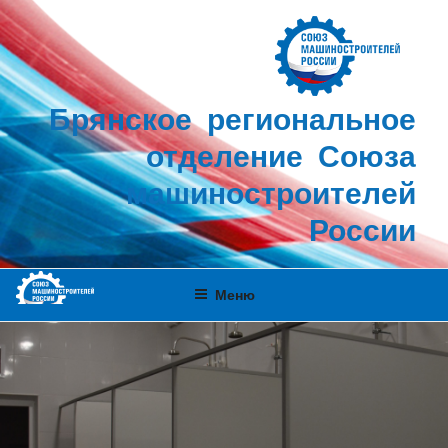
Перейти
к
содержимому
Брянское региональное
отделение Союза
машиностроителей
России
Меню