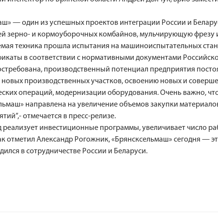
аш» — один из успешных проектов интеграции России и Белару
ей зерно- и кормоуборочных комбайнов, мульчирующую фрезу 
аемая техника прошла испытания на машиноиспытательных стан
икаты в соответствии с нормативными документами Российск
остребована, производственный потенциал предприятия посто
 новых производственных участков, освоению новых и соверш
еских операций, модернизации оборудования. Очень важно, чт
льмаш» направлена на увеличение объемов закупки материало
тий”,- отмечается в пресс-релизе.
д реализует инвестиционные программы, увеличивает число раб
Как отметил Александр Рогожник, «Брянсксельмаш» сегодня — 
дился в сотрудничестве России и Беларуси.