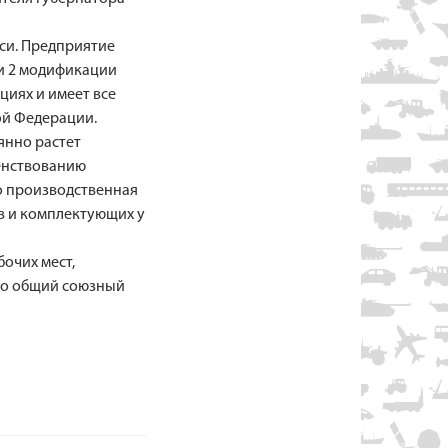
си. Предприятие
и 2 модификации
циях и имеет все
ой Федерации.
янно растет
енствованию
о производственная
в и комплектующих у
очих мест,
это общий союзный