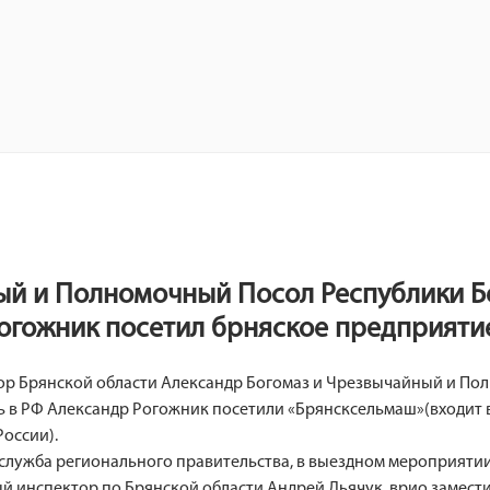
й и Полномочный Посол Республики Б
огожник посетил брняское предприят
тор Брянской области Александр Богомаз и Чрезвычайный и П
ь в РФ Александр Рогожник посетили «Брянсксельмаш»(входит 
оссии).
-служба регионального правительства, в выездном мероприяти
й инспектор по Брянской области Андрей Дьячук, врио замест