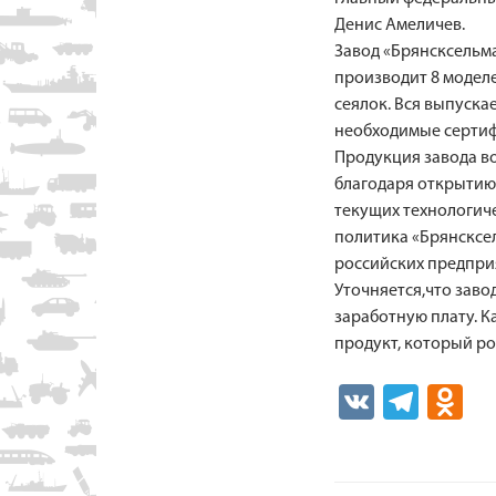
Денис Амеличев.
Завод «Брянсксельм
производит 8 модел
сеялок. Вся выпуск
необходимые сертиф
Продукция завода в
благодаря открытию
текущих технологич
политика «Брянсксе
российских предприя
Уточняется,что заво
заработную плату. 
продукт, который ро
V
Te
O
K
le
d
gr
n