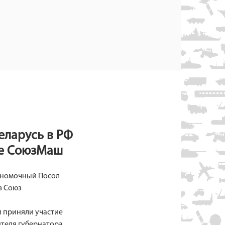
еларусь в РФ
ие СоюзМаш
олномочный Посол
в Союз
и приняли участие
ителя губернатора