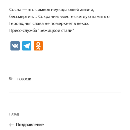
Сосна — это символ неувядающей жизни,
бессмертия… Сохраним вместе светлую память о
Героях, чья слава не померкнет в веках.
Пресс-служба “Бежицкой стали”
V
Te
O
K
le
d
gr
n
a
o
РУБРИКИ
НОВОСТИ
m
kl
as
sn
iki
Навигация
Предыдущая
НАЗАД
по
запись:
записям
Поздравление