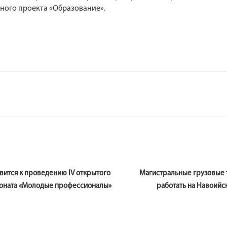
ного проекта «Образование».
n
овится к проведению IV открытого
Магистральные грузовые 
оната «Молодые профессионалы»
работать на Навоийс