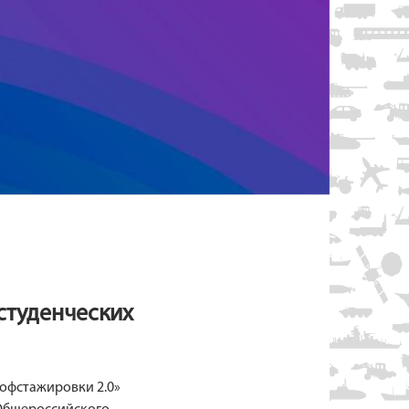
студенческих
рофстажировки 2.0»