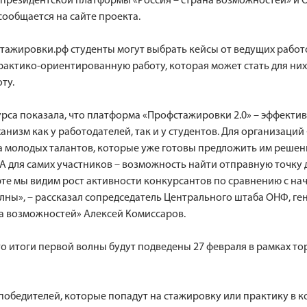
 президентской платформы «Россия – страна возможностей» и
сообщается на сайте проекта.
тажировки.рф студенты могут выбрать кейсы от ведущих работ
актико-ориентированную работу, которая может стать для них
ту.
рса показала, что платформа «Профстажировки 2.0» – эффекти
низм как у работодателей, так и у студентов. Для организаций 
а молодых талантов, которые уже готовы предложить им реше
 А для самих участников – возможность найти отправную точку 
рте мы видим рост активности конкурсантов по сравнению с на
лны», – рассказал сопредседатель Центрального штаба ОНФ, г
на возможностей» Алексей Комиссаров.
то итоги первой волны будут подведены 27 февраля в рамках т
победителей, которые попадут на стажировку или практику в к