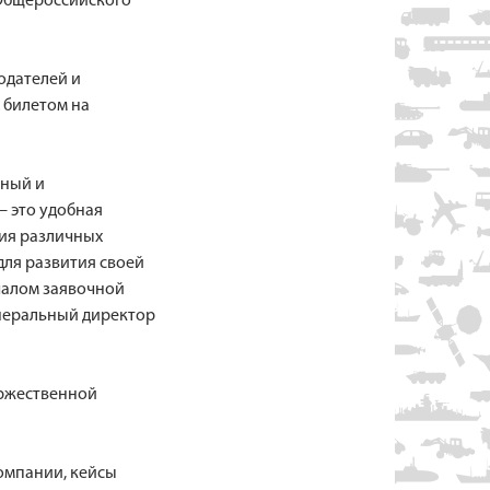
 Общероссийского
одателей и
 билетом на
вный и
– это удобная
ния различных
для развития своей
чалом заявочной
енеральный директор
оржественной
омпании, кейсы