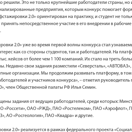
о решили. Это не только крупнейшие работодатели страны, но
циализированные предприятия, которым конкурс помогает фо
фстажировки 2.0» ориентирован на практику, и студент не толь
 принять непосредственное участие в его внедрении в рабочие
.
овки 2.0» уже во время первой волны конкурса стал узнаваем
терес как со стороны студентов, так и работодателей. На плат
ыс. кейсов от более чем 1 100 компаний. Их стало на треть бол
ы. Недавно свои задания разместили «Северсталь», «АВТОВАЗ», 
упные организации. Мы продолжим развивать платформу, в том 
аботодателей и участников конкурса», – отметил руководитель
0», член Общественной палаты РФ Илья Семин.
щены задания от ведущих работодателей, среди которых: Минс
О «Россети», ОАО «РЖД», ПАО «Ростелеком», ПАО «Аэрофлот», ГК
З», АО «Росгеология», ПАО «Квадра» и другие.
овки 2.0» реализуется в рамках федерального проекта «Социа