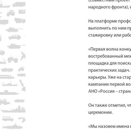
(совместный проект
народного фронта), 
На платформе профс
выполнить по ним пр
стажировку или рабо
«Первая волна конку
востребованный меха
площадка для поиск
практических задач.
карьеры. Уже на ста
кампании первой во
АНО «Россия – стра
Он также отметил, ч
церемонии.
«Мы назовем имена 