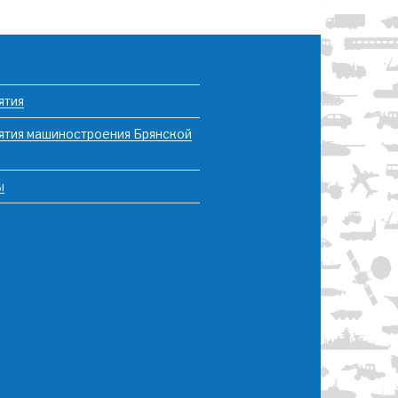
ятия
ятия машиностроения Брянской
ы