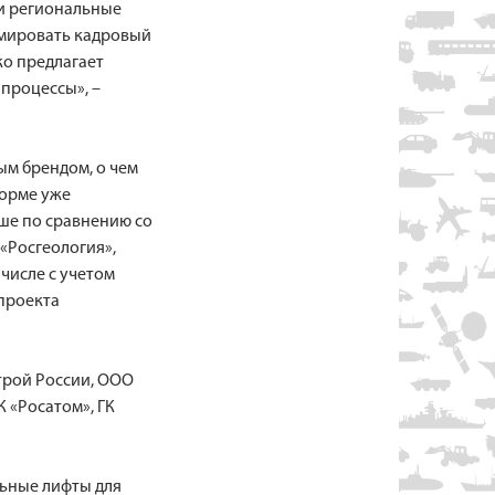
 и региональные
рмировать кадровый
ко предлагает
 процессы», –
ым брендом, о чем
форме уже
ьше по сравнению со
«Росгеология»,
числе с учетом
 проекта
трой России, ООО
 «Росатом», ГК
льные лифты для