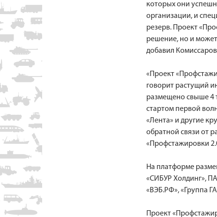
которых они успешн
организации, и спе
резерв. Проект «Про
решение, но и может
добавил Комиссаров
«Проект «Профстажир
говорит растущий ин
размещено свыше 4 т
стартом первой волн
«Лента» и другие кр
обратной связи от р
«Профстажировки 2.
На платформе разме
«СИБУР Холдинг», ПА
«ВЭБ.РФ», «Группа ГА
Проект «Профстажир