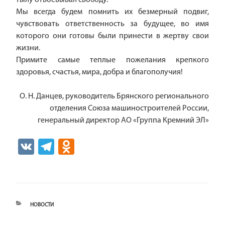
Мы всегда будем помнить их безмерный подвиг,
чувствовать ответственность за будущее, во имя
которого они готовы были принести в жертву свои
жизни.
Примите самые теплые пожелания крепкого
здоровья, счастья, мира, добра и благополучия!
О. Н. Данцев, руководитель Брянского регионального
отделения Союза машиностроителей России,
генеральный директор АО «Группа Кремний ЭЛ»
V
Te
O
K
le
d
gr
n
a
o
РУБРИКИ
НОВОСТИ
m
kl