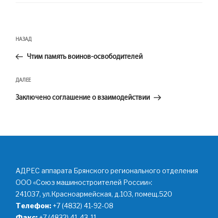
as
sn
iki
Навигация
Предыдущая
НАЗАД
по
запись:
записям
Чтим память воинов-освободителей
Следующая
ДАЛЕЕ
запись
Заключено соглашение о взаимодействии
АДРЕС аппарата Брянского регионального отделения
ООО «Союз машиностроителей России»:
241037, ул.Красноармейская, д.103, помещ.520
Телефон:
+7 (4832) 41-92-08
Факс:
+7 (4832) 41-43-11