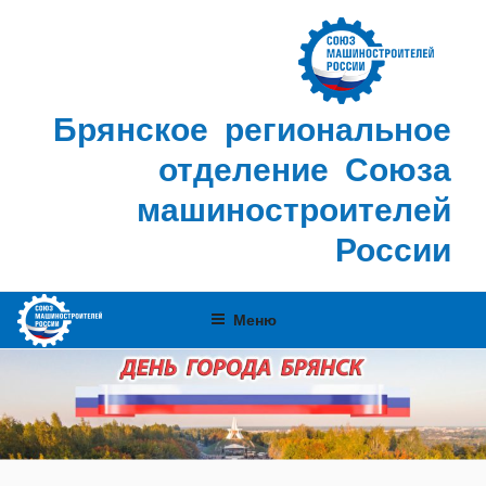
Перейти
к
содержимому
Брянское региональное
отделение Союза
машиностроителей
России
Меню